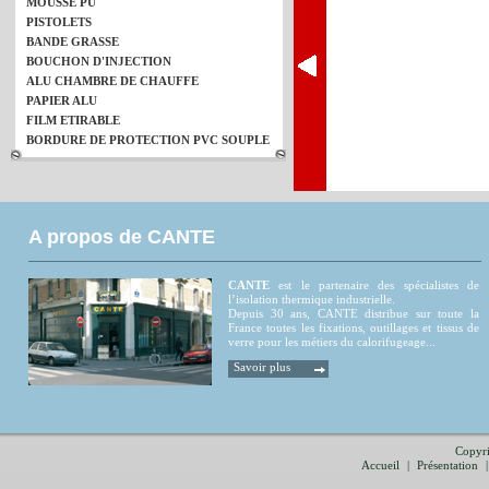
MOUSSE PU
PISTOLETS
BANDE GRASSE
BOUCHON D'INJECTION
ALU CHAMBRE DE CHAUFFE
PAPIER ALU
FILM ETIRABLE
BORDURE DE PROTECTION PVC SOUPLE
A propos de CANTE
CANTE
est le partenaire des spécialistes de
l’isolation thermique industrielle.
Depuis 30 ans, CANTE distribue sur toute la
France toutes les fixations, outillages et tissus de
verre pour les métiers du calorifugeage...
Savoir plus
Copyri
Accueil
|
Présentation