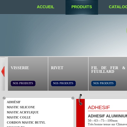
ACCUEIL
PRODUITS
CATALO
NOUS TROUVER
VISSERIE
RIVET
FIL DE FER &
FEUILLARD
NOS PRODUITS
NOS PRODUITS
NOS PRODUITS
ADHÉSIF
ADHESIF
MASTIC SILICONE
MASTIC ACRYLIQUE
ADHESIF ALUMINIU
MASTIC COLLE
50—63—75—100mm
CORDON MASTIC BUTYL
Très bonne tenue sur Climave