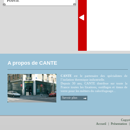
POINTE
A propos de CANTE
CANTE
est le partenaire des spécialistes de
l’isolation thermique industrielle.
Depuis 30 ans, CANTE distribue sur toute la
France toutes les fixations, outillages et tissus de
verre pour les métiers du calorifugeage...
Savoir plus
Copyri
Accueil
|
Présentation