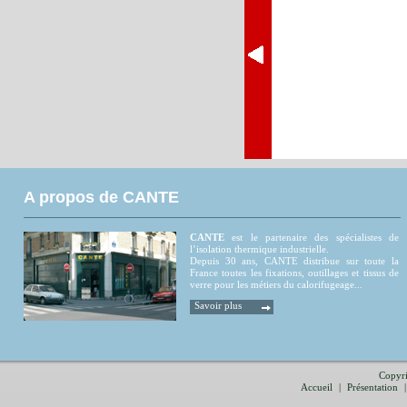
A propos de CANTE
CANTE
est le partenaire des spécialistes de
l’isolation thermique industrielle.
Depuis 30 ans, CANTE distribue sur toute la
France toutes les fixations, outillages et tissus de
verre pour les métiers du calorifugeage...
Savoir plus
Copyri
Accueil
|
Présentation