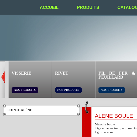
ACCUEIL
PRODUITS
CATALO
NOUS TROUVER
VISSERIE
RIVET
FIL DE FER &
FEUILLARD
NOS PRODUITS
NOS PRODUITS
NOS PRODUITS
POINTE ALÈNE
ALÈNE BOULE
Manche boule
Tige en acier trempé diam:
Lg utile 7cm