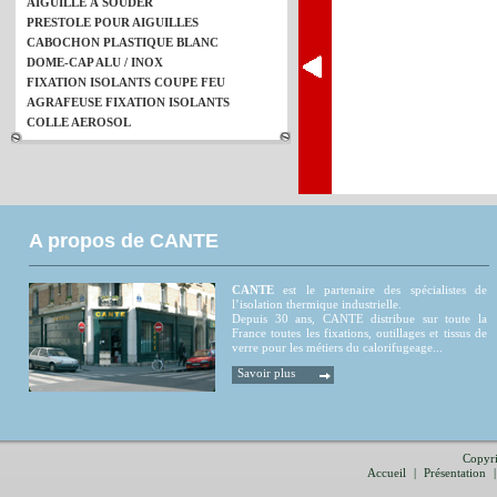
AIGUILLE À SOUDER
PRESTOLE POUR AIGUILLES
CABOCHON PLASTIQUE BLANC
DOME-CAP ALU / INOX
FIXATION ISOLANTS COUPE FEU
AGRAFEUSE FIXATION ISOLANTS
COLLE AEROSOL
A propos de CANTE
CANTE
est le partenaire des spécialistes de
l’isolation thermique industrielle.
Depuis 30 ans, CANTE distribue sur toute la
France toutes les fixations, outillages et tissus de
verre pour les métiers du calorifugeage...
Savoir plus
Copyri
Accueil
|
Présentation