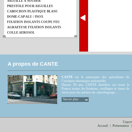
AIGUILLE À SOUDER
PRESTOLE POUR AIGUILLES
CABOCHON PLASTIQUE BLANC
DOME-CAP ALU / INOX
FIXATION ISOLANTS COUPE FEU
AGRAFEUSE FIXATION ISOLANTS
COLLE AEROSOL
A propos de CANTE
CANTE
est le partenaire des spécialistes de
l’isolation thermique industrielle.
Depuis 30 ans, CANTE distribue sur toute la
France toutes les fixations, outillages et tissus de
verre pour les métiers du calorifugeage...
Savoir plus
Copyri
Accueil
|
Présentation