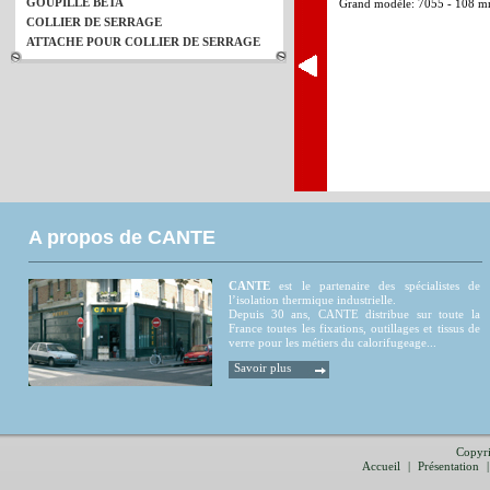
GOUPILLE BETA
Grand modèle: 7055 - 108 
COLLIER DE SERRAGE
ATTACHE POUR COLLIER DE SERRAGE
A propos de CANTE
CANTE
est le partenaire des spécialistes de
l’isolation thermique industrielle.
Depuis 30 ans, CANTE distribue sur toute la
France toutes les fixations, outillages et tissus de
verre pour les métiers du calorifugeage...
Savoir plus
Copyri
Accueil
|
Présentation