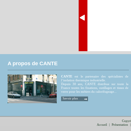
A propos de CANTE
CANTE
est le partenaire des spécialistes de
l’isolation thermique industrielle.
Depuis 30 ans, CANTE distribue sur toute la
France toutes les fixations, outillages et tissus de
verre pour les métiers du calorifugeage...
Savoir plus
Copyri
Accueil
|
Présentation