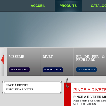
ACCUEIL
PRODUITS
CATALO
NOUS TROUVER
VISSERIE
RIVET
FIL DE FER &
FEUILLARD
NOS PRODUITS
NOS PRODUITS
NOS PRODUITS
PINCE À RIVETER
PINCE À RIVET
PISTOLET À RIVETER
PINCE A RIVETER M
Pince à main pour rivets aveu
(2.4—4.8) - 255mm