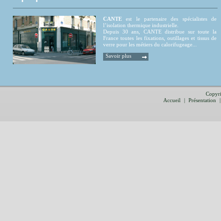
CANTE
est le partenaire des spécialistes de
l’isolation thermique industrielle.
Depuis 30 ans, CANTE distribue sur toute la
France toutes les fixations, outillages et tissus de
verre pour les métiers du calorifugeage...
Savoir plus
Copyri
Accueil
|
Présentation