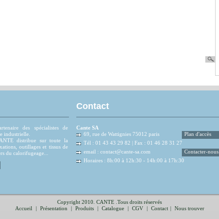
Contact
tenaire des spécialistes de
Cante SA
e industrielle.
69, rue de Wattignies 75012 paris
Plan d'accès
NTE distribue sur toute la
Tél : 01 43 43 29 82 | Fax : 01 46 28 31 27
xations, outillages et tissus de
email :
contact@cante-sa.com
Contacter-nous
rs du calorifugeage...
Horaires : 8h:00 à 12h:30 - 14h:00 à 17h:30
Copyright 2010. CANTE .Tous droits réservés
Accueil
|
Présentation
|
Produits
|
Catalogue
|
CGV
|
Contact
|
Nous trouver