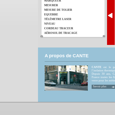
MARQUEUR
MESURER
MESURE DE TOLIER
EQUERRE
TÉLÉMETRE LASER
NIVEAU
CORDEAU TRACEUR
AÉROSOL DE TRACAGE
A propos de CANTE
CANTE
est le par
l’isolation thermiqu
Depuis 30 ans, CA
France toutes les fi
verre pour les métie
Savoir plus