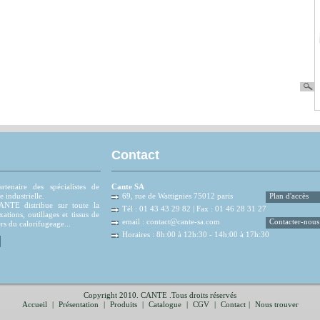
Contact
tenaire des spécialistes de
Cante SA
e industrielle.
69, rue de Wattignies 75012 paris
Plan d'accès
NTE distribue sur toute la
Tél : 01 43 43 29 82 | Fax : 01 46 28 31 27
xations, outillages et tissus de
email :
contact@cante-sa.com
Contacter-nous
rs du calorifugeage...
Horaires : 8h:00 à 12h:30 - 14h:00 à 17h:30
Copyright 2010. CANTE .Tous droits réservés
Accueil
|
Présentation
|
Produits
|
Catalogue
|
CGV
|
Contact
|
Nous trouver