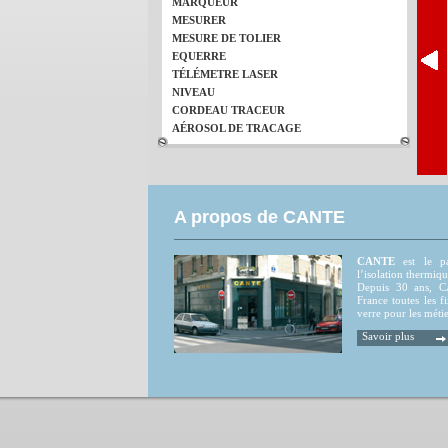
MARQUEUR
MESURER
MESURE DE TOLIER
EQUERRE
TÉLÉMETRE LASER
NIVEAU
CORDEAU TRACEUR
AÉROSOL DE TRACAGE
A propos de CANTE
CANTE
est le par
l’isolation thermiqu
Depuis 30 ans, CA
France toutes les fi
verre pour les métie
Savoir plus