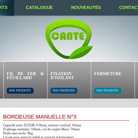
ITS
CATALOGUE
NOUVEAUTÉS
CONTAC
FIL DE FER &
FIXATION
FERMETURE
FEUILLARD
D'ISOLANT
NOS PRODUITS
NOS PRODUITS
NOS PRODUITS
BORDEUSE MANUELLE N°3
Capacité acier S235JR: 0.8mm, entraxe vertical: 45mm
Ø alésage molettes: 18mm, col de cygne Maxi: 70mm
Poids sans socle: 9kg
Livrée avec support établi et support échafaudage