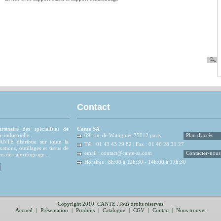
Contact
tenaire des spécialistes de
Cante SA
e industrielle.
69, rue de Wattignies 75012 paris
Plan d'accès
NTE distribue sur toute la
Tél : 01 43 43 29 82 | Fax : 01 46 28 31 27
xations, outillages et tissus de
email :
contact@cante-sa.com
Contacter-nous
rs du calorifugeage...
Horaires : 8h:00 à 12h:30 - 14h:00 à 17h:30
Copyright 2010. CANTE .Tous droits réservés
Accueil
|
Présentation
|
Produits
|
Catalogue
|
CGV
|
Contact
|
Nous trouver