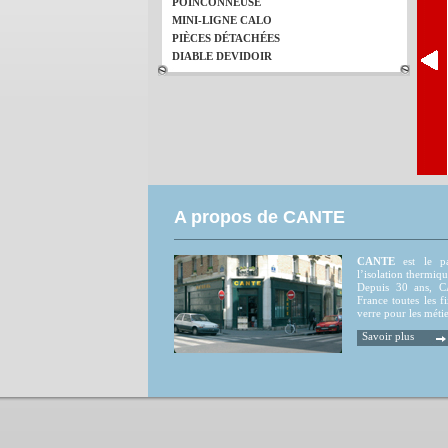
POINCONNEUSE
MINI-LIGNE CALO
PIÈCES DÉTACHÉES
DIABLE DEVIDOIR
A propos de CANTE
CANTE
est le par
l’isolation thermiqu
Depuis 30 ans, CA
France toutes les fi
verre pour les métie
Savoir plus