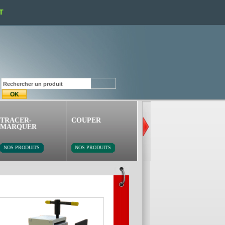
T
TRACER-
COUPER
PERCER-VISSER
MARQUER
NOS PRODUITS
NOS PRODUITS
NOS PRODUITS
BORDEUSE MANUE
MOLETTE POUR BORDE
Alésage intérieur: 18mm B3 / 24mm