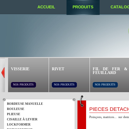
ACCUEIL
PRODUITS
CATALO
NOUS TROUVER
VISSERIE
RIVET
FIL DE FER &
FEUILLARD
NOS PRODUITS
NOS PRODUITS
NOS PRODUITS
BORDEUSE MANUELLE
PIÈCES DÉTAC
ROULEUSE
PLIEUSE
Poinçons, matrices... sur de
CISAILLE À LEVIER
LOCKFORMER