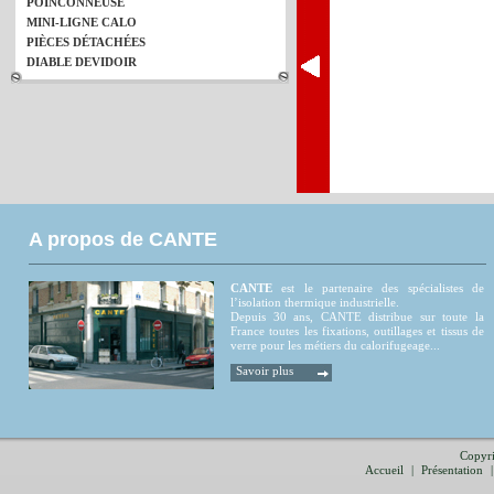
POINCONNEUSE
MINI-LIGNE CALO
PIÈCES DÉTACHÉES
DIABLE DEVIDOIR
A propos de CANTE
CANTE
est le partenaire des spécialistes de
l’isolation thermique industrielle.
Depuis 30 ans, CANTE distribue sur toute la
France toutes les fixations, outillages et tissus de
verre pour les métiers du calorifugeage...
Savoir plus
Copyri
Accueil
|
Présentation