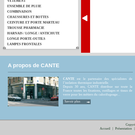
VETEMENT
ENSEMBLE DE PLUIE
COMBINAISON
CHAUSSURES ET BOTTES
CEINTURE ET PORTE MARTEAU
TROUSSE PHARMACIE
HARNAIS / LONGE / ANTICHUTE
LONGE PORTE-OUTILS
LAMPES FRONTALES
A propos de CANTE
CANTE
est le partenaire des spécialistes de
l’isolation thermique industrielle.
Depuis 30 ans, CANTE distribue sur toute la
France toutes les fixations, outillages et tissus de
verre pour les métiers du calorifugeage...
Savoir plus
Copyri
Accueil
|
Présentation