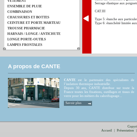
VETEMENT
Serrage élastique aux poignets
ENSEMBLE DE PLUIE
CAT.III
COMBINAISON
CHAUSSURES ET BOTTES
Type 5: étanche aux particules
CEINTURE ET PORTE MARTEAU
Type 6: étanchéité limitée au
TROUSSE PHARMACIE
HARNAIS / LONGE / ANTICHUTE
LONGE PORTE-OUTILS
LAMPES FRONTALES
A propos de CANTE
CANTE
est le partenaire des spécialistes de
l’isolation thermique industrielle.
Depuis 30 ans, CANTE distribue sur toute la
France toutes les fixations, outillages et tissus de
verre pour les métiers du calorifugeage...
Savoir plus
Copyri
Accueil
|
Présentation