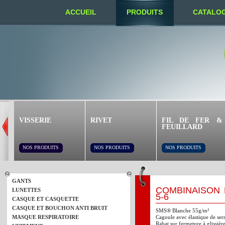
ACCUEIL
PRODUITS
CATALO
NOUS TROUVER
VISSERIE
RIVET
FIL DE FER &
FEUILLARD
NOS PRODUITS
NOS PRODUITS
NOS PRODUITS
GANTS
COMBINAISON 
LUNETTES
5-6
CASQUE ET CASQUETTE
CASQUE ET BOUCHON ANTI BRUIT
SMS® Blanche 55g/m²
MASQUE RESPIRATOIRE
Cagoule avec élastique de ser
Rabat sur fermeture à glissièr