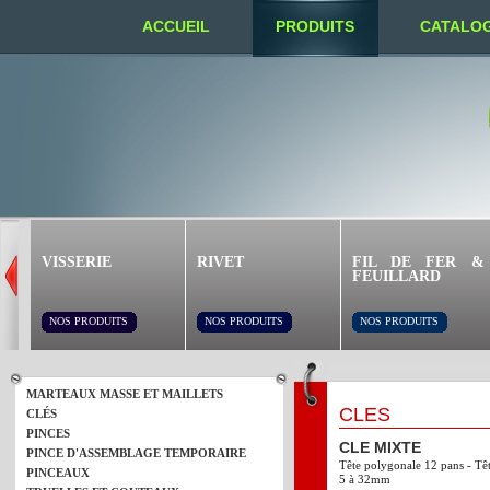
ACCUEIL
PRODUITS
CATALO
NOUS TROUVER
VISSERIE
RIVET
FIL DE FER &
FEUILLARD
NOS PRODUITS
NOS PRODUITS
NOS PRODUITS
MARTEAUX MASSE ET MAILLETS
CLÉS
CLÉS
PINCES
CLE MIXTE
PINCE D'ASSEMBLAGE TEMPORAIRE
Tête polygonale 12 pans - Tê
PINCEAUX
5 à 32mm