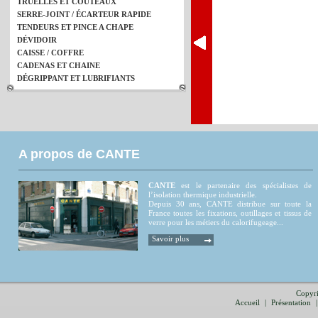
TRUELLES ET COUTEAUX
SERRE-JOINT / ÉCARTEUR RAPIDE
TENDEURS ET PINCE A CHAPE
DÉVIDOIR
CAISSE / COFFRE
CADENAS ET CHAINE
DÉGRIPPANT ET LUBRIFIANTS
A propos de CANTE
CANTE
est le partenaire des spécialistes de
l’isolation thermique industrielle.
Depuis 30 ans, CANTE distribue sur toute la
France toutes les fixations, outillages et tissus de
verre pour les métiers du calorifugeage...
Savoir plus
Copyri
Accueil
|
Présentation