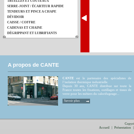
TRUELLES ET COUTEAUX
SERRE-JOINT / ÉCARTEUR RAPIDE
TENDEURS ET PINCE A CHAPE
DÉVIDOIR
CAISSE / COFFRE
CADENAS ET CHAINE
DÉGRIPPANT ET LUBRIFIANTS
A propos de CANTE
CANTE
est le partenaire des spécialistes de
l’isolation thermique industrielle.
Depuis 30 ans, CANTE distribue sur toute la
France toutes les fixations, outillages et tissus de
verre pour les métiers du calorifugeage...
Savoir plus
Copyri
Accueil
|
Présentation