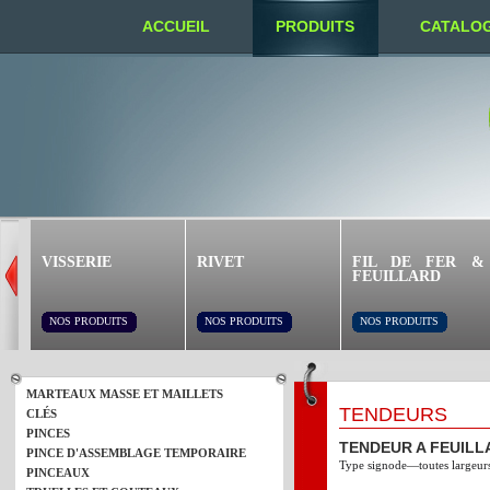
ACCUEIL
PRODUITS
CATALO
NOUS TROUVER
VISSERIE
RIVET
FIL DE FER &
FEUILLARD
NOS PRODUITS
NOS PRODUITS
NOS PRODUITS
MARTEAUX MASSE ET MAILLETS
TENDEURS
CLÉS
PINCES
TENDEUR A FEUILL
PINCE D'ASSEMBLAGE TEMPORAIRE
Type signode—toutes largeur
PINCEAUX