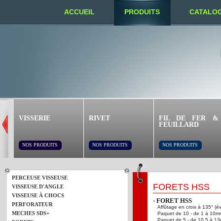
ACCUEIL
PRODUITS
CATALO
NOUS TROUVER
VISSERIE
RIVET
FIL DE FER &
FEUILLARD
NOS PRODUITS
NOS PRODUITS
NOS PRODUITS
PERCEUSE VISSEUSE
FORETS HSS
VISSEUSE D'ANGLE
VISSEUSE À CHOCS
- FORET HSS
PERFORATEUR
Affûtage en croix à 135° (év
MECHES SDS+
Paquet de 10 - de 1 à 10m
Paquet de 5 - de 10.5 à 1