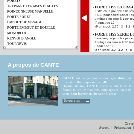
FORETS
TREPANS ET FRAISES ÉTAGÉES
- FORET HSS EXTRA
Extra court pour plus de rés
POINÇONNEUSE MANUELLE
HSS: pour percer l'acier, l'a
PORTE FORET
Affûtage en croix à 135° (év
EMBOUT DE VISSAGE
Paquet de 10
Ø en stock: 2.75 - 3 - 3.2 - 3.
PORTE EMBOUT ET DOUILLE
MONOBLOC
- FORET HSS SERIE 
RENVOI D'ANGLE
Série longue pour les perce
Affûtage en croix à 135° (évi
TOURNEVIS
Paquet de 10
Ø en stock: 3.2 - 4.2 - 5 - 6 
A propos de CANTE
CANTE
est le partenaire des spécialistes de
l’isolation thermique industrielle.
Depuis 30 ans, CANTE distribue sur toute la
France toutes les fixations, outillages et tissus de
verre pour les métiers du calorifugeage...
Savoir plus
Copyri
Accueil
|
Présentation