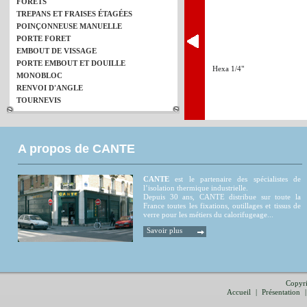
FORETS
TREPANS ET FRAISES ÉTAGÉES
POINÇONNEUSE MANUELLE
PORTE FORET
EMBOUT DE VISSAGE
PORTE EMBOUT ET DOUILLE
Hexa 1/4"
MONOBLOC
RENVOI D'ANGLE
TOURNEVIS
A propos de CANTE
CANTE
est le partenaire des spécialistes de
l’isolation thermique industrielle.
Depuis 30 ans, CANTE distribue sur toute la
France toutes les fixations, outillages et tissus de
verre pour les métiers du calorifugeage...
Savoir plus
Copyri
Accueil
|
Présentation