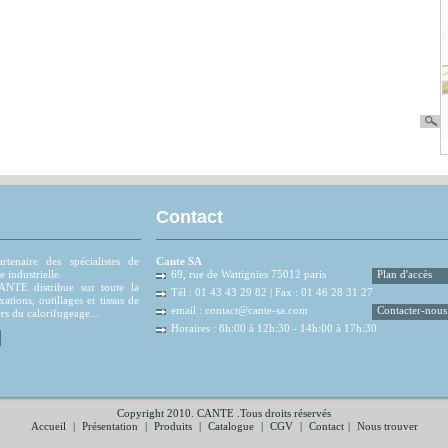
Contact
tenaire des spécialistes de
Cante SA
e industrielle.
69, rue de Wattignies 75012 paris
Plan d'accès
NTE distribue sur toute la
Tél : 01 43 43 29 82 | Fax : 01 46 28 31 27
xations, outillages et tissus de
email :
contact@cante-sa.com
Contacter-nous
rs du calorifugeage...
Horaires : 8h:00 à 12h:30 - 14h:00 à 17h:30
Copyright 2010. CANTE .Tous droits réservés
Accueil
|
Présentation
|
Produits
|
Catalogue
|
CGV
|
Contact
|
Nous trouver