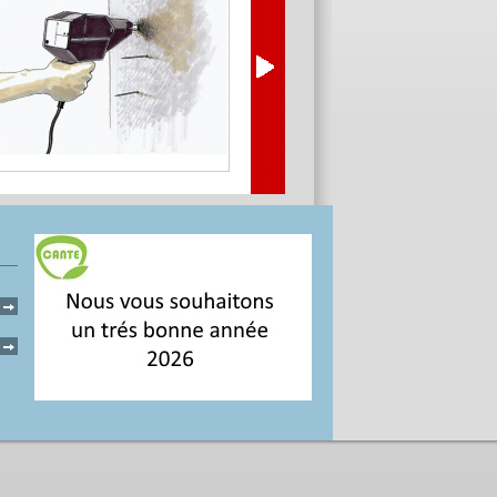
220V / 16A
Livré dans un coffre robuste avec sa