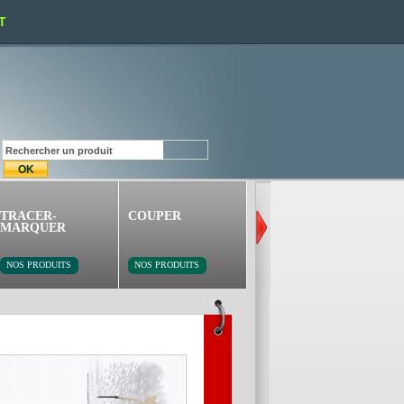
T
TRACER-
COUPER
PERCER-VISSER
MARQUER
NOS PRODUITS
NOS PRODUITS
NOS PRODUITS
PISTOLET À SOUD
PISTOLET À SOUDER
Portable 6kg + câbles
Idéal sur chantier