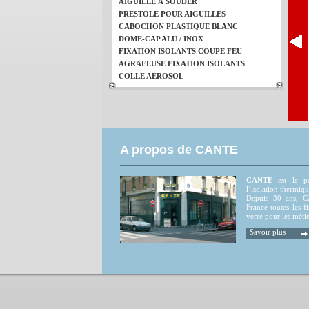
AIGUILLE À SOUDER
PRESTOLE POUR AIGUILLES
CABOCHON PLASTIQUE BLANC
DOME-CAP ALU / INOX
FIXATION ISOLANTS COUPE FEU
AGRAFEUSE FIXATION ISOLANTS
COLLE AEROSOL
A propos de CANTE
CANTE
est le par
l’isolation thermiqu
Depuis 30 ans, CA
France toutes les fi
verre pour les métie
Savoir plus