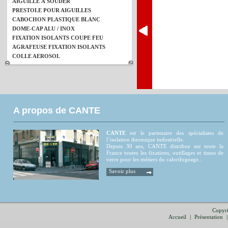
AIGUILLE À SOUDER
PRESTOLE POUR AIGUILLES
CABOCHON PLASTIQUE BLANC
DOME-CAP ALU / INOX
FIXATION ISOLANTS COUPE FEU
AGRAFEUSE FIXATION ISOLANTS
COLLE AEROSOL
A propos de CANTE
CANTE
est le partenaire des spécialistes de
l’isolation thermique industrielle.
Depuis 30 ans, CANTE distribue sur toute la
France toutes les fixations, outillages et tissus de
verre pour les métiers du calorifugeage...
Savoir plus
Copyri
Accueil
|
Présentation